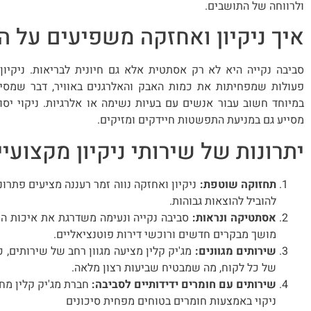
ולרווחה של התושבים.
איך ניקיון ואחזקה משפיעים על ה
סביבה נקייה היא לא רק אסתטית אלא גם חיונית לבריאות. ניקיון 
פעולות שמפחיתות את כמות האבק והאלרגנים באוויר, דבר שמסי
במיוחד חשוב עבור אנשים עם בעיות נשימה או אלרגיות. ניקוי יסו
מסייע גם במניעת התפשטות חיידקים ומזיקים.
יתרונות של שירותי ניקיון מקצועיי
תחזוקה שוטפת:
ניקיון ואחזקה נווה זמר רעננה מציעים פתרו
להוביל להוצאות גבוהות.
אסתטיקה ונראות:
סביבה נקייה ונעימה משדרגת את איכות הח
מושך מבקרים חדשים ורוכשי דירות פוטנציאליים.
שירותים מגוונים:
מג'יק קלין מציעה מגוון רחב של שירותים, כ
של כל לקוח, מה שמבטיח שביעות רצון מלאה.
שירותים עם חומרים ידידותיים לסביבה:
חברת מג'יק קלין מח
ניקוי באמצעות חומרים בטוחים מפחית סיכונים