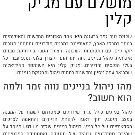
מושלם עם מג'יק
קלין
שכונת נווה זמר ברעננה היא אחד האזורים החדשים והאיכותיים
ביותר במרכז הארץ, המאופיינת במבנים מודרניים ומתחמי מגורים
יוקרתיים. עם התפתחות השכונה והצורך הגובר בתחזוקת מבנים
איכותית, ניהול בניינים נווה זמר הופך לצורך בלתי נמנע עבור כל
בעלי הנכסים והדיירים. מג'יק קלין היא השותפה האידיאלית
שמביאה עמה ניסיון וחדשנות בתחום ניהול ותחזוקת בניינים.
מהו ניהול בניינים נווה זמר ולמה
הוא חשוב?
ניהול בניינים כולל מגוון שירותים שמטרתם לשמור על המבנה
במצב מיטבי, תוך דאגה לרווחת הדיירים והתאמה לצרכים
הספציפיים של כל בניין. בניהול בניינים שכזה יש דגש מיוחד על
שמירת סטנדרטים גבוהים של תחזוקה ואסתטיקה המבטיחים