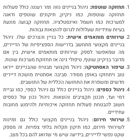
תחזוקה שוטפת:
ניהול בניינים נווה זמר רעננה כולל פעולות
תחזוקה שוטפות, כמו ניקיון, תיקונים שוטפים ודאגה
למערכות כמו חשמל ואינסטלציה. תחזוקה קבועה מונעת
בעיות עתידיות שעלולות לגרום להוצאות גבוהות.
שירותים מותאמים אישית:
כל בניין והצרכים שלו. ניהול
בניינים מקצועי מתחשב בדרישות הספציפיות של הדיירים,
מה שמאפשר לספק שירותים מותאמים אישית, בין אם
מדובר בניקיון שוטף, טיפולי גינה או תחזוקת מערכות שונות.
שיפור האסתטיקה:
ניהול מקצועי מבטיח שהבניינים ייראו
טוב ויתחזקו באופן מסודר. סביבה אסתטית מושכת דיירים
חדשים ומשפרת את התחושה הכללית של התושבים.
ניהול כספים:
ניהול בניינים כולל גם ניהול כספי, כמו גביית
דמי ועד, תכנון תקציבים והוצאות. ניהול נכון של כספים
חשוב להבטחת פעולות תחזוקה איכותיות ולהימנע מחובות
עתידיים.
שירותי חירום:
ניהול בניינים מקצועי כולל גם זמינות
לשירותי חירום, כמו תיקון תקלות בלתי צפויות. זה מספק
שקט נפשי לדיירים, בידיעה שיש מי שדואג להם בכל מצב.